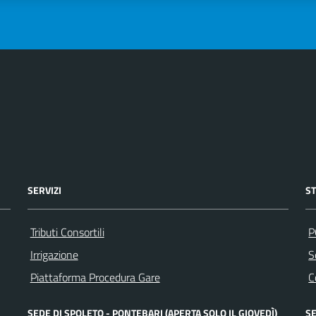
SERVIZI
S
Tributi Consortili
P
Irrigazione
S
Piattaforma Procedura Gare
C
SEDE DI SPOLETO - PONTEBARI (APERTA SOLO IL GIOVEDÌ)
SE