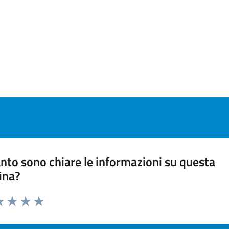
nto sono chiare le informazioni su questa
ina?
a 1 stelle su 5
luta 2 stelle su 5
Valuta 3 stelle su 5
Valuta 4 stelle su 5
Valuta 5 stelle su 5