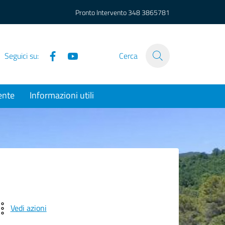
Pronto Intervento
348 3865781
Facebook
YouTube
Seguici su:
Cerca
ente
Informazioni utili
Vedi azioni