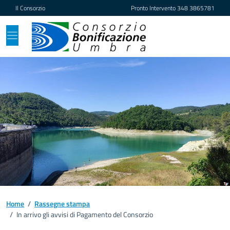
Vai ai contenuti
Vai al footer
Il Consorzio
Pronto Intervento
348 3865781
Home
/
Rassegne stampa
/
In arrivo gli avvisi di Pagamento del Consorzio