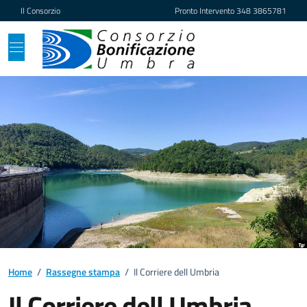
Vai ai contenuti
Vai al footer
Il Consorzio
Pronto Intervento
348 3865781
Home
/
Rassegne stampa
/
Il Corriere dell Umbria
Il Corriere dell Umbria