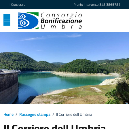
Vai ai contenuti
Vai al footer
Il Consorzio
Pronto Intervento
348 3865781
Home
/
Rassegne stampa
/
Il Corriere dell Umbria
Il Corriere dell Umbria