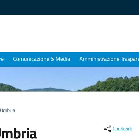
re
Comunicazione & Media
Amministrazione Traspar
l Umbria
 Umbria
Condividi