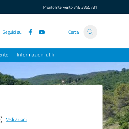
Pronto Intervento
348 3865781
Facebook
YouTube
Seguici su:
Cerca
ente
Informazioni utili
Vedi azioni