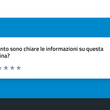
nto sono chiare le informazioni su questa
ina?
a 1 stelle su 5
luta 2 stelle su 5
Valuta 3 stelle su 5
Valuta 4 stelle su 5
Valuta 5 stelle su 5