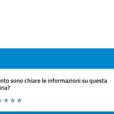
nto sono chiare le informazioni su questa
ina?
a 1 stelle su 5
luta 2 stelle su 5
Valuta 3 stelle su 5
Valuta 4 stelle su 5
Valuta 5 stelle su 5