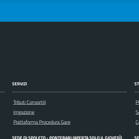
SERVIZI
S
Tributi Consortili
P
Irrigazione
S
Piattaforma Procedura Gare
C
SEDE DI SPOLETO - PONTEBARI (APERTA SOLO IL GIOVEDÌ)
SE