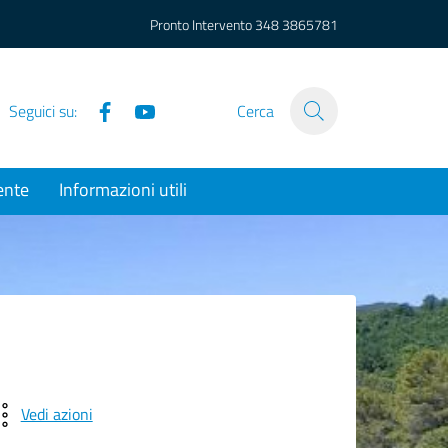
Pronto Intervento
348 3865781
Facebook
YouTube
Seguici su:
Cerca
ente
Informazioni utili
Vedi azioni