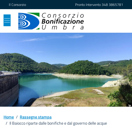
Vai ai contenuti
Vai al footer
Il Consorzio
Pronto Intervento
348 3865781
Home
/
Rassegne stampa
/
Il Baiocco riparte dalle bonifiche e dal governo delle acque