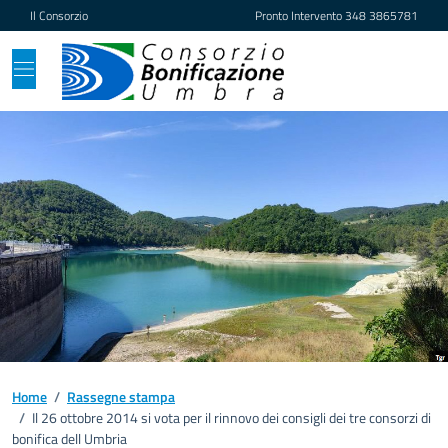
Vai ai contenuti
Vai al footer
Il Consorzio
Pronto Intervento
348 3865781
Home
/
Rassegne stampa
/
Il 26 ottobre 2014 si vota per il rinnovo dei consigli dei tre consorzi di
bonifica dell Umbria