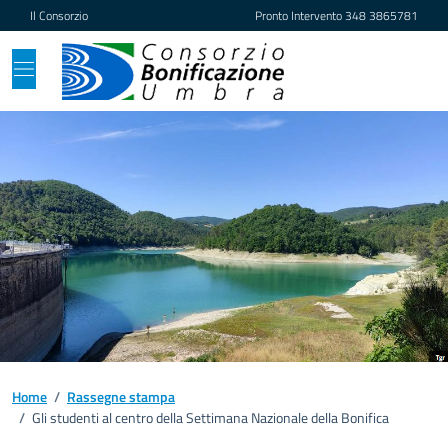
Vai ai contenuti
Vai al footer
Il Consorzio
Pronto Intervento
348 3865781
Home
/
Rassegne stampa
/
Gli studenti al centro della Settimana Nazionale della Bonifica