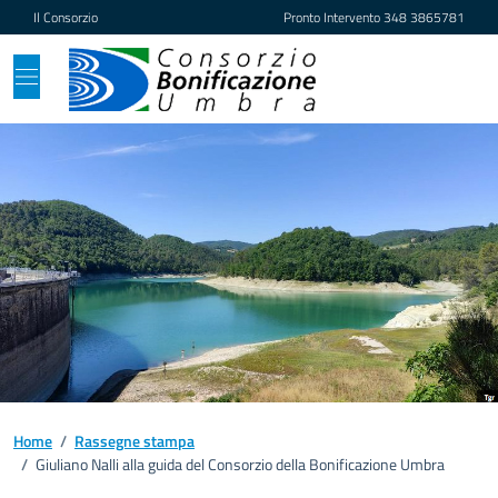
Vai ai contenuti
Vai al footer
Il Consorzio
Pronto Intervento
348 3865781
Home
/
Rassegne stampa
/
Giuliano Nalli alla guida del Consorzio della Bonificazione Umbra