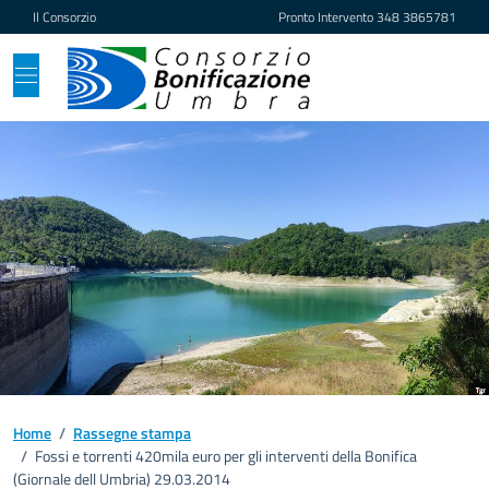
Vai ai contenuti
Vai al footer
Il Consorzio
Pronto Intervento
348 3865781
Home
/
Rassegne stampa
/
Fossi e torrenti 420mila euro per gli interventi della Bonifica
(Giornale dell Umbria) 29.03.2014