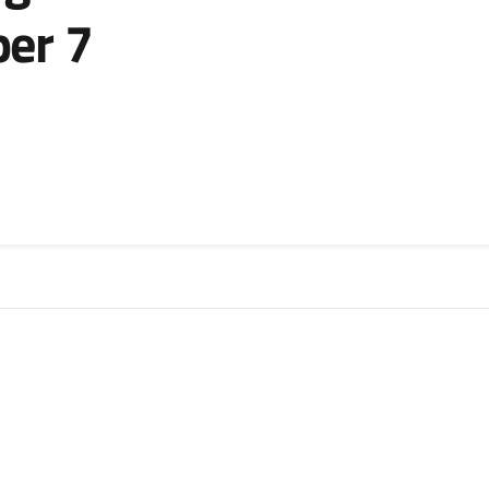
per 7
zia