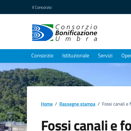
Vai ai contenuti
Vai al footer
Il Consorzio
Consorzio
Istituzionale
Servizi
Ope
Home
/
Rassegne stampa
/
Fossi canali e 
Fossi canali e f