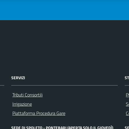
SERVIZI
S
Tributi Consortili
P
Irrigazione
S
Piattaforma Procedura Gare
C
SEDE DI SPOLETO - PONTEBARI (APERTA SOLO IL GIOVEDÌ)
SE