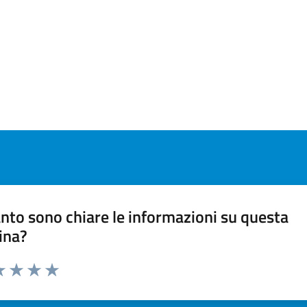
nto sono chiare le informazioni su questa
ina?
a 1 stelle su 5
luta 2 stelle su 5
Valuta 3 stelle su 5
Valuta 4 stelle su 5
Valuta 5 stelle su 5