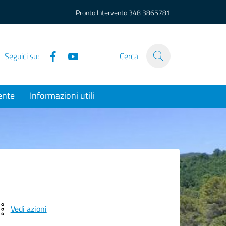
Pronto Intervento
348 3865781
Facebook
YouTube
Seguici su:
Cerca
ente
Informazioni utili
Vedi azioni