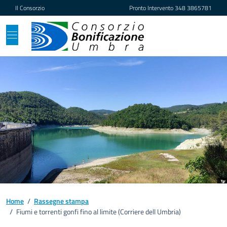
Vai ai contenuti
Vai al footer
Il Consorzio
Pronto Intervento
348 3865781
Home
/
Rassegne stampa
/
Fiumi e torrenti gonfi fino al limite (Corriere dell Umbria)