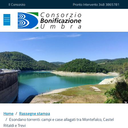
Vai ai contenuti
Vai al footer
Il Consorzio
Pronto Intervento
348 3865781
Home
/
Rassegne stampa
/
Esondano torrenti: campi e case allagati tra Montefalco, Castel
Ritaldi e Trevi