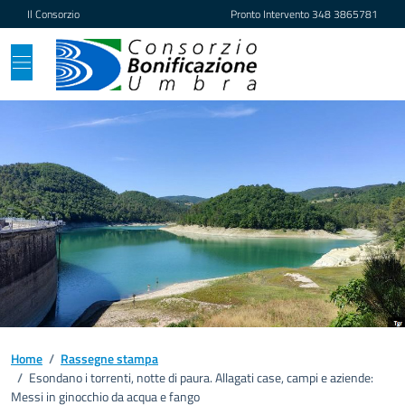
Vai ai contenuti
Vai al footer
Il Consorzio
Pronto Intervento
348 3865781
Home
/
Rassegne stampa
/
Esondano i torrenti, notte di paura. Allagati case, campi e aziende:
Messi in ginocchio da acqua e fango