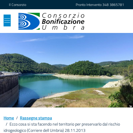
Vai ai contenuti
Vai al footer
Il Consorzio
Pronto Intervento
348 3865781
Home
/
Rassegne stampa
/
Ecco cosa si sta facendo nel territorio per preservarlo dal rischio
idrogeologico (Corriere dell Umbria) 28.11.2013