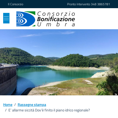
Vai ai contenuti
Vai al footer
Il Consorzio
Pronto Intervento
348 3865781
Home
/
Rassegne stampa
/
E’ allarme siccità Dov’è finito il piano idrico regionale?