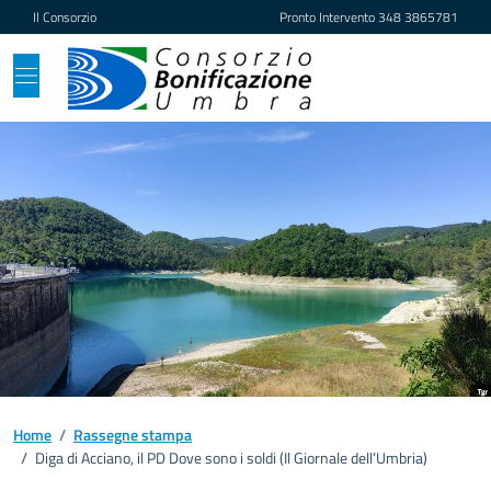
Vai ai contenuti
Vai al footer
Il Consorzio
Pronto Intervento
348 3865781
Home
/
Rassegne stampa
/
Diga di Acciano, il PD Dove sono i soldi (Il Giornale dell’Umbria)