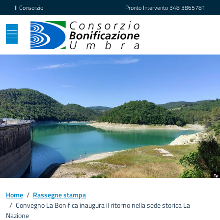
Vai ai contenuti
Vai al footer
Il Consorzio
Pronto Intervento
348 3865781
Home
/
Rassegne stampa
/
Convegno La Bonifica inaugura il ritorno nella sede storica La
Nazione