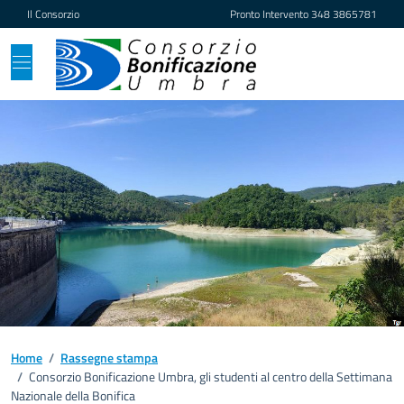
Vai ai contenuti
Vai al footer
Il Consorzio
Pronto Intervento
348 3865781
Home
/
Rassegne stampa
/
Consorzio Bonificazione Umbra, gli studenti al centro della Settimana
Nazionale della Bonifica