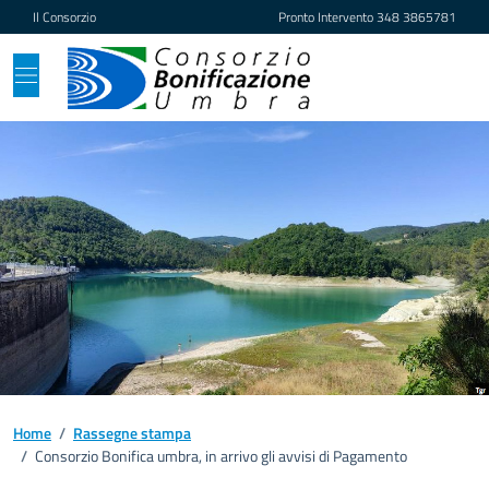
Vai ai contenuti
Vai al footer
Il Consorzio
Pronto Intervento
348 3865781
Home
/
Rassegne stampa
/
Consorzio Bonifica umbra, in arrivo gli avvisi di Pagamento