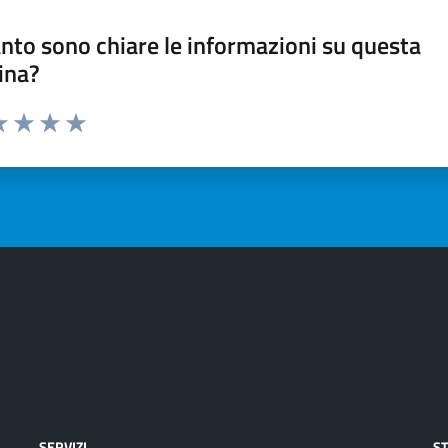
nto sono chiare le informazioni su questa
ina?
a 1 stelle su 5
luta 2 stelle su 5
Valuta 3 stelle su 5
Valuta 4 stelle su 5
Valuta 5 stelle su 5
SERVIZI
S