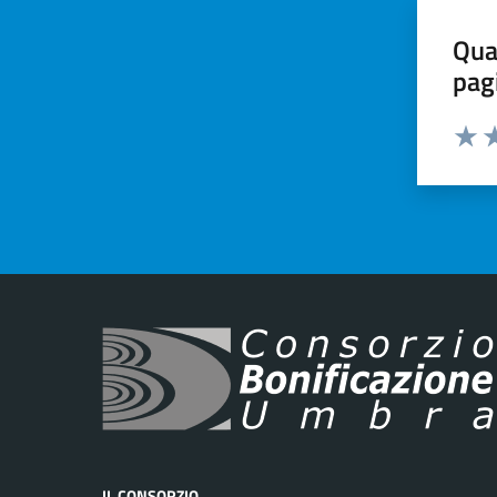
Qua
pag
Valut
Va
IL CONSORZIO