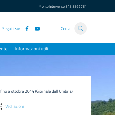
Pronto Intervento
348 3865781
Facebook
YouTube
Seguici su:
Cerca
ente
Informazioni utili
i fino a ottobre 2014 (Giornale dell Umbria)
Vedi azioni