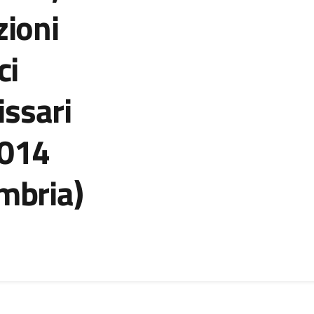
zioni
ci
ssari
2014
Umbria)
zia