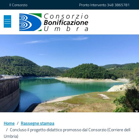
Vai ai contenuti
Vai al footer
Il Consorzio
Pronto Intervento
348 3865781
Home
/
Rassegne stampa
/
Concluso il progetto didattico promosso dal Consorzio (Corriere dell
Umbria)