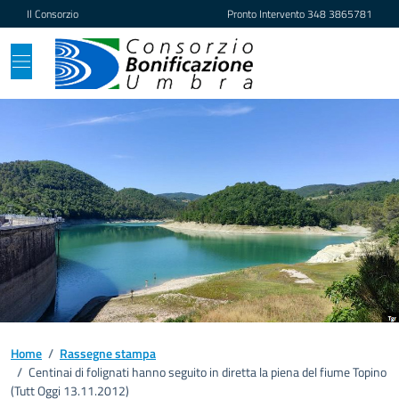
Vai ai contenuti
Vai al footer
Il Consorzio
Pronto Intervento
348 3865781
Home
/
Rassegne stampa
/
Centinai di folignati hanno seguito in diretta la piena del fiume Topino
(Tutt Oggi 13.11.2012)