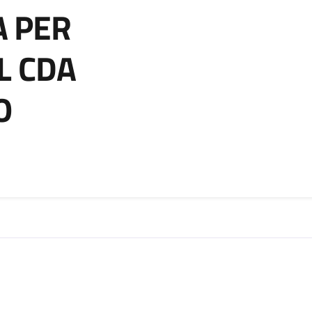
A PER
L CDA
O
zia