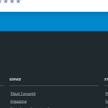
a 1 stelle su 5
luta 2 stelle su 5
Valuta 3 stelle su 5
Valuta 4 stelle su 5
Valuta 5 stelle su 5
SERVIZI
S
Tributi Consortili
P
Irrigazione
S