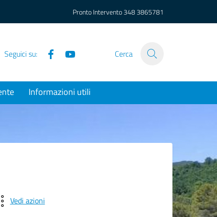
Pronto Intervento
348 3865781
Facebook
YouTube
Seguici su:
Cerca
ente
Informazioni utili
Vedi azioni