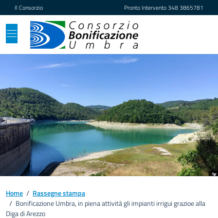
Vai ai contenuti
Vai al footer
Il Consorzio
Pronto Intervento
348 3865781
Home
/
Rassegne stampa
/
Bonificazione Umbra, in piena attività gli impianti irrigui grazioe alla
Diga di Arezzo