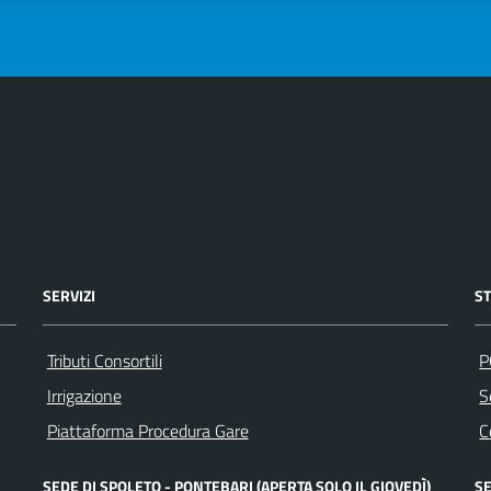
SERVIZI
S
Tributi Consortili
P
Irrigazione
S
Piattaforma Procedura Gare
C
SEDE DI SPOLETO - PONTEBARI (APERTA SOLO IL GIOVEDÌ)
SE