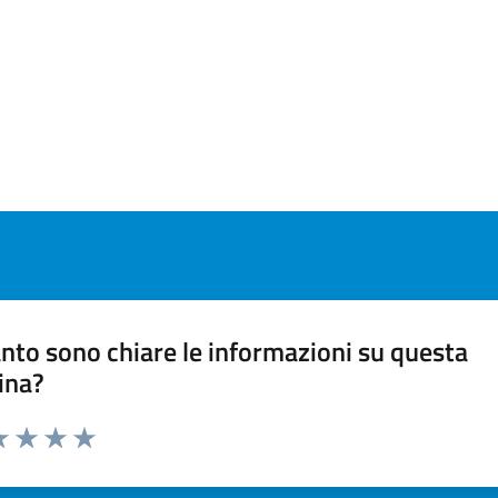
nto sono chiare le informazioni su questa
ina?
a 1 stelle su 5
luta 2 stelle su 5
Valuta 3 stelle su 5
Valuta 4 stelle su 5
Valuta 5 stelle su 5