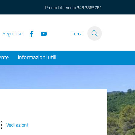
Pronto Intervento
348 3865781
Facebook
YouTube
Seguici su:
Cerca
ente
Informazioni utili
Vedi azioni