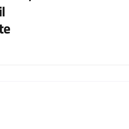
il
te
zia