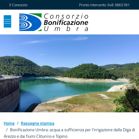
Vai ai contenuti
Vai al footer
Il Consorzio
Pronto Intervento
348 3865781
Home
/
Rassegne stampa
/
Bonificazione Umbra: acqua a sufficienza per l’irrigazione dalla Diga di
Arezzo e dai fiumi Clitunno e Topino