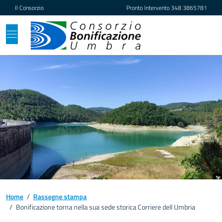
Vai ai contenuti
Vai al footer
Il Consorzio
Pronto Intervento
348 3865781
Home
/
Rassegne stampa
/
Bonificazione torna nella sua sede storica Corriere dell Umbria