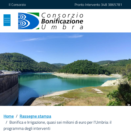
Vai ai contenuti
Vai al footer
Il Consorzio
Pronto Intervento
348 3865781
Home
/
Rassegne stampa
/
Bonifica e Irrigazione, quasi sei milioni di euro per l’Umbria: il
programma degli interventi