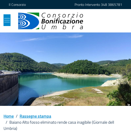
Vai ai contenuti
Vai al footer
Il Consorzio
Pronto Intervento
348 3865781
Home
/
Rassegne stampa
/
Baiano Alto fosso eliminato rende casa inagibile (Giornale dell
Umbria)