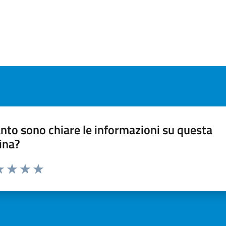
nto sono chiare le informazioni su questa
ina?
a 1 stelle su 5
luta 2 stelle su 5
Valuta 3 stelle su 5
Valuta 4 stelle su 5
Valuta 5 stelle su 5