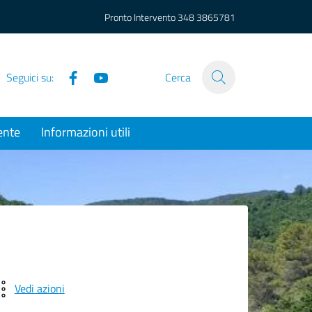
Pronto Intervento
348 3865781
Facebook
YouTube
Seguici su:
Cerca
ente
Informazioni utili
Vedi azioni