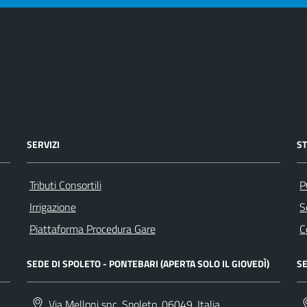
SERVIZI
S
Tributi Consortili
P
Irrigazione
S
Piattaforma Procedura Gare
C
SEDE DI SPOLETO - PONTEBARI (APERTA SOLO IL GIOVEDÌ)
SE
Via Melloni snc, Spoleto, 06049, Italia