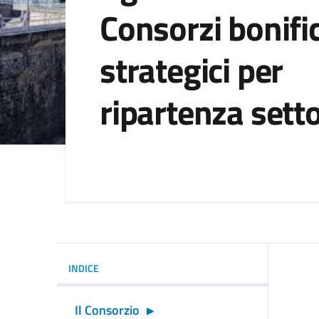
Consorzi bonifi
strategici per
ripartenza sett
Dettagli della noti
INDICE
Il Consorzio