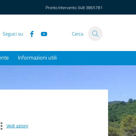
Pronto Intervento
348 3865781
Facebook
YouTube
Seguici su:
Cerca
ente
Informazioni utili
Vedi azioni