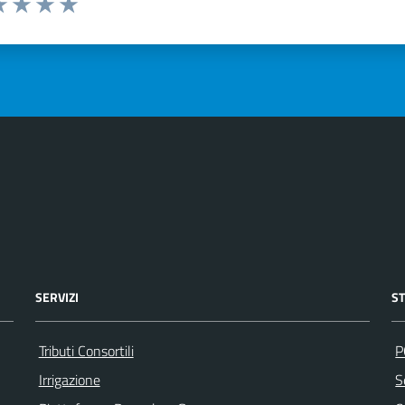
a 1 stelle su 5
luta 2 stelle su 5
Valuta 3 stelle su 5
Valuta 4 stelle su 5
Valuta 5 stelle su 5
SERVIZI
S
Tributi Consortili
P
Irrigazione
S