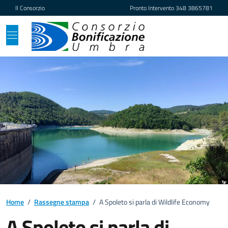
Vai ai contenuti
Vai al footer
Il Consorzio
Pronto Intervento
348 3865781
Home
/
Rassegne stampa
/
A Spoleto si parla di Wildlife Economy
A Spoleto si parla di