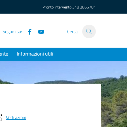
Pronto Intervento
348 3865781
Facebook
YouTube
Seguici su:
Cerca
ente
Informazioni utili
Vedi azioni