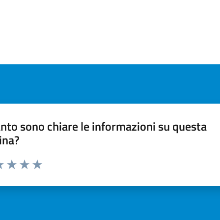
nto sono chiare le informazioni su questa
ina?
a 1 stelle su 5
luta 2 stelle su 5
Valuta 3 stelle su 5
Valuta 4 stelle su 5
Valuta 5 stelle su 5