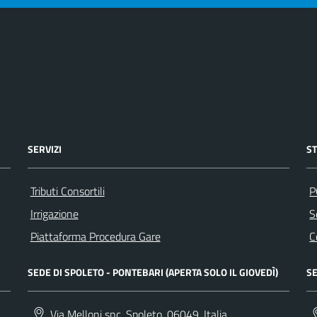
SERVIZI
S
Tributi Consortili
P
Irrigazione
S
Piattaforma Procedura Gare
C
SEDE DI SPOLETO - PONTEBARI (APERTA SOLO IL GIOVEDÌ)
SE
Via Melloni snc, Spoleto, 06049, Italia