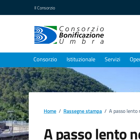
Vai ai contenuti
Vai al footer
Il Consorzio
Consorzio
Istituzionale
Servizi
Ope
Home
/
Rassegne stampa
/
A passo lento n
A passo lento n