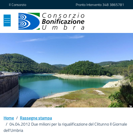
Vai ai contenuti
Vai al footer
Il Consorzio
Pronto Intervento
348 3865781
Home
/
Rassegne stampa
/
04.04.2012 Due milioni per la riqualificazione del Clitunno Il Giornale
dell’Umbria