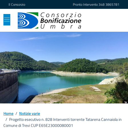
Vai ai contenuti
Vai al footer
Il Consorzio
Pronto Intervento
348 3865781
Home
/
Notizie varie
/
Progetto esecutivo n. 828 Interventi torrente Tatarena Cannaiola in
Comune di Trevi CUP E65E23000080001