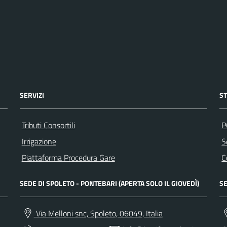
SERVIZI
S
Tributi Consortili
P
Irrigazione
S
Piattaforma Procedura Gare
C
SEDE DI SPOLETO - PONTEBARI (APERTA SOLO IL GIOVEDÌ)
SE
Via Melloni snc, Spoleto, 06049, Italia