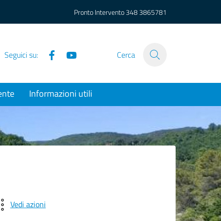
Pronto Intervento
348 3865781
Facebook
YouTube
Seguici su:
Cerca
ente
Informazioni utili
Vedi azioni