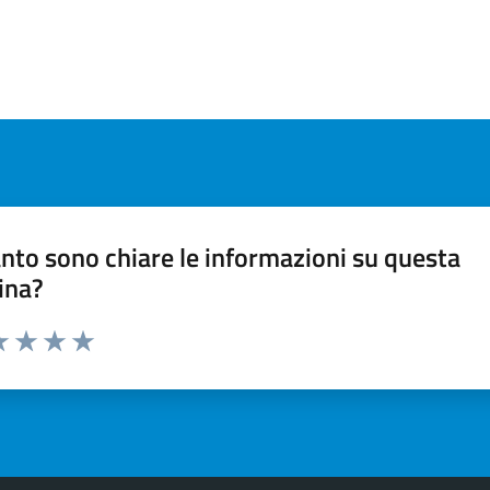
nto sono chiare le informazioni su questa
ina?
a 1 stelle su 5
luta 2 stelle su 5
Valuta 3 stelle su 5
Valuta 4 stelle su 5
Valuta 5 stelle su 5