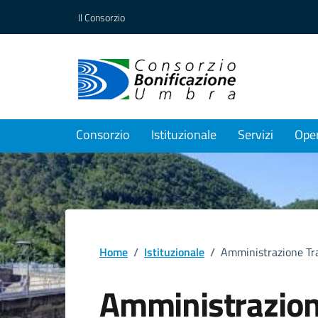
Vai ai contenuti
Vai al footer
Il Consorzio
Consorzio
Istituzionale
Servizi
Ope
Home
/
Istituzionale
/
Amministrazione Tr
Amministrazio