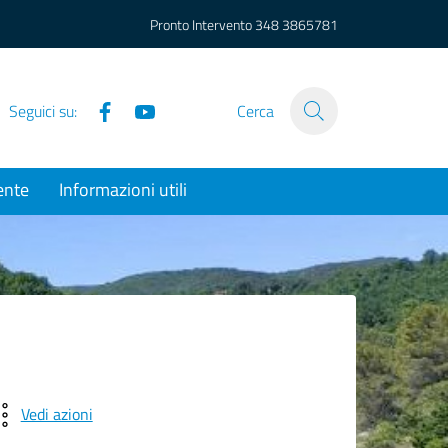
Pronto Intervento
348 3865781
Facebook
YouTube
Seguici su:
Cerca
ente
Informazioni utili
Vedi azioni