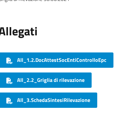
Allegati
All_1.2.DocAttestSocEntiControlloEpc
All_2.2_Griglia di rilevazione
All_3.SchedaSintesiRilevazione