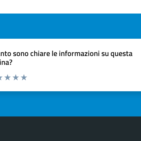
nto sono chiare le informazioni su questa
ina?
a 1 stelle su 5
luta 2 stelle su 5
Valuta 3 stelle su 5
Valuta 4 stelle su 5
Valuta 5 stelle su 5