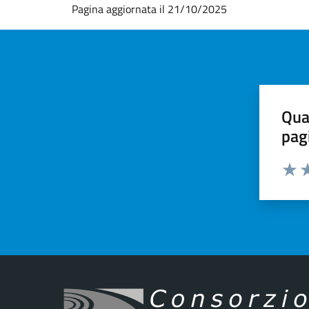
Pagina aggiornata il 21/10/2025
Qua
pag
Valut
Va