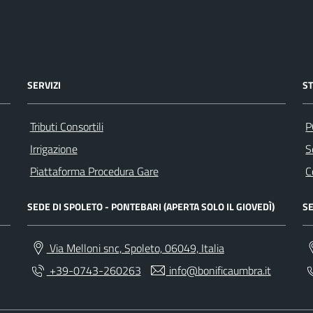
SERVIZI
S
Tributi Consortili
P
Irrigazione
S
Piattaforma Procedura Gare
C
SEDE DI SPOLETO - PONTEBARI (APERTA SOLO IL GIOVEDÌ)
SE
Via Melloni snc, Spoleto, 06049, Italia
+39-0743-260263
info@bonificaumbra.it