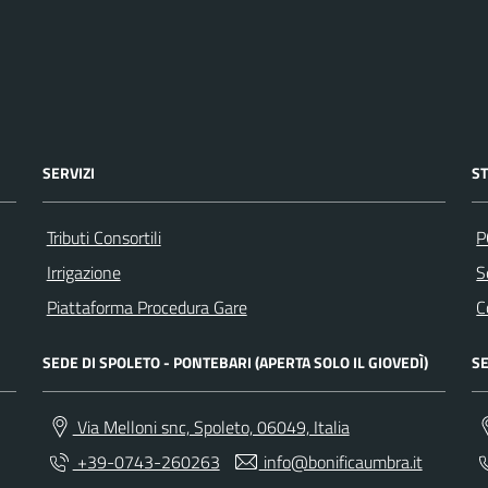
SERVIZI
S
Tributi Consortili
P
Irrigazione
S
Piattaforma Procedura Gare
C
SEDE DI SPOLETO - PONTEBARI (APERTA SOLO IL GIOVEDÌ)
SE
Via Melloni snc, Spoleto, 06049, Italia
+39-0743-260263
info@bonificaumbra.it