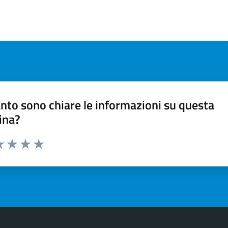
nto sono chiare le informazioni su questa
ina?
a 1 stelle su 5
luta 2 stelle su 5
Valuta 3 stelle su 5
Valuta 4 stelle su 5
Valuta 5 stelle su 5