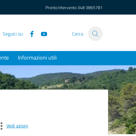
Pronto Intervento
348 3865781
Facebook
YouTube
Seguici su:
Cerca
ente
Informazioni utili
Vedi azioni