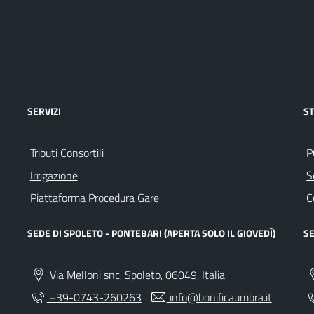
SERVIZI
S
Tributi Consortili
P
Irrigazione
S
Piattaforma Procedura Gare
C
SEDE DI SPOLETO - PONTEBARI (APERTA SOLO IL GIOVEDÌ)
SE
Via Melloni snc, Spoleto, 06049, Italia
+39-0743-260263
info@bonificaumbra.it