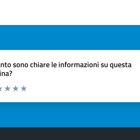
nto sono chiare le informazioni su questa
ina?
a 1 stelle su 5
luta 2 stelle su 5
Valuta 3 stelle su 5
Valuta 4 stelle su 5
Valuta 5 stelle su 5