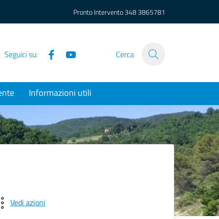
Pronto Intervento
348 3865781
Facebook
YouTube
Seguici su:
Cerca
ente
Informazioni utili
Vedi azioni