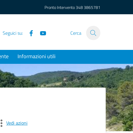
Pronto Intervento
348 3865781
Facebook
YouTube
Seguici su:
Cerca
ente
Informazioni utili
Vedi azioni