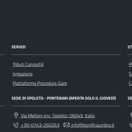
SERVIZI
S
Tributi Consortili
P
Irrigazione
S
Piattaforma Procedura Gare
C
SEDE DI SPOLETO - PONTEBARI (APERTA SOLO IL GIOVEDÌ)
SE
Via Melloni snc, Spoleto, 06049, Italia
+39-0743-260263
info@bonificaumbra.it