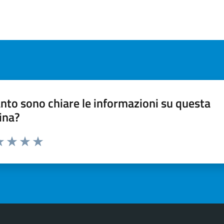
nto sono chiare le informazioni su questa
ina?
a 1 stelle su 5
luta 2 stelle su 5
Valuta 3 stelle su 5
Valuta 4 stelle su 5
Valuta 5 stelle su 5