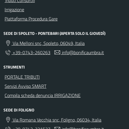
Tributi Consortili
Irrigazione
Piattaforma Procedura Gare
SEDE DI SPOLETO - PONTEBARI (APERTA SOLO IL GIOVEDÌ)
Via Melloni snc, Spoleto, 06049, Italia
+39-0743-260263
info@bonificaumbra.it
STRUMENTI
PORTALE TRIBUTI
Servizi Avviso SMART
Compila scheda denuncia IRRIGAZIONE
SEDE DI FOLIGNO
Via Romana Vecchia snc, Foligno, 06034, Italia
+39-0742-321537
info@bonificaumbra.it