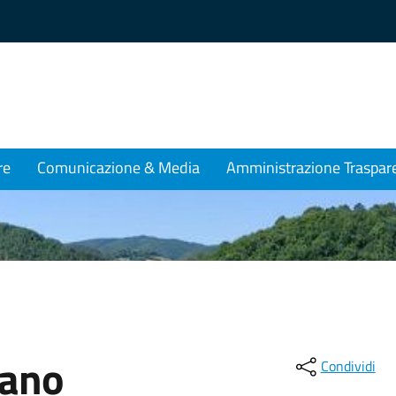
re
Comunicazione & Media
Amministrazione Traspar
iano
Condividi