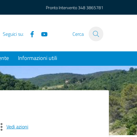
Pronto Intervento
348 3865781
Facebook
YouTube
Seguici su:
Cerca
ente
Informazioni utili
Vedi azioni