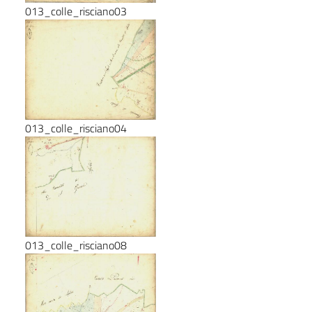
013_colle_risciano03
013_colle_risciano04
013_colle_risciano08