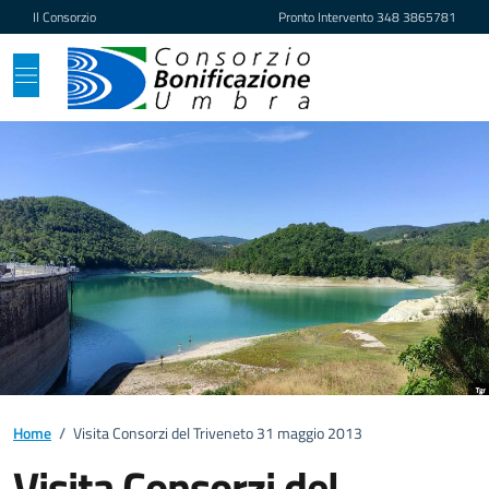
Vai ai contenuti
Vai al footer
Il Consorzio
Pronto Intervento
348 3865781
Home
/
Visita Consorzi del Triveneto 31 maggio 2013
Visita Consorzi del