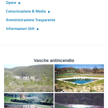
Opere
Comunicazione & Media
Amministrazione Trasparente
Informazioni Utili
Vasche antincendio
761 02
763 04
764 05
762 03