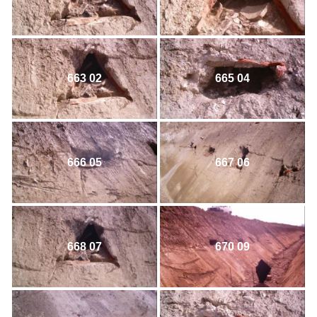
663 02
665 04
666 05
667 06
668 07
670 09