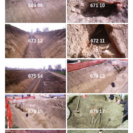
669 08
671 10
673 12
672 11
675 14
674 13
676 15
678 17