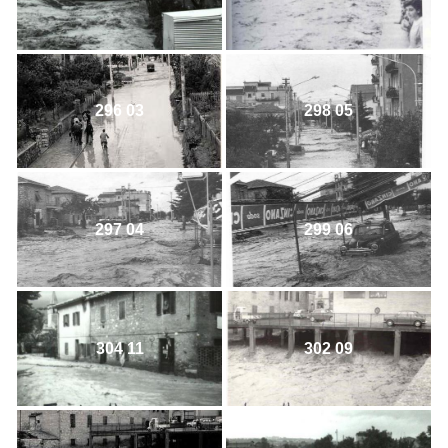
296 03
298 05
297 04
299 06
304 11
302 09