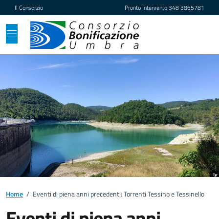
Vai ai contenuti
Vai al footer
Il Consorzio
Pronto Intervento
348 3865781
Home
/
Eventi di piena anni precedenti: Torrenti Tessino e Tessinello
Eventi di piena anni